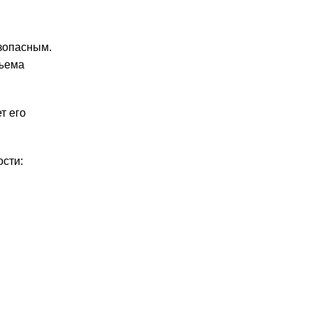
езопасным.
дъема
т его
сти: