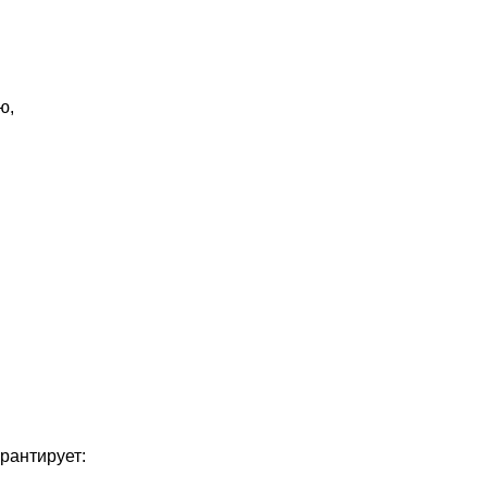
ю,
рантирует: