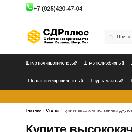
Skip
Skip
+7 (925)420-47-04
to
to
navigation
content
Искать:
Поиск
Шнур полипропиленовый
Шнур полиэфирный
Шпагат полипропиленовый
Шнур гамаковый
Ш
Главная
/
Статьи
/
Купите высококачественный джутов
Купите высокока