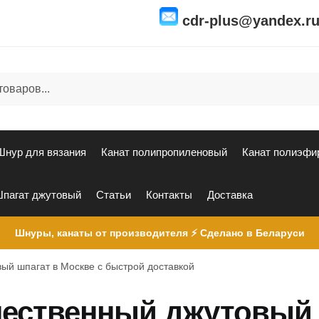
cdr-plus@yandex.r
Шнур для вязания
Канат полипропиленовый
Канат полиэфи
пагат джутовый
Статьи
Контакты
Доставка
Шнуры, канаты от производителя ⚡ Сделано в Беларуси
ый шпагат в Москве с быстрой доставкой
чественный джутовый