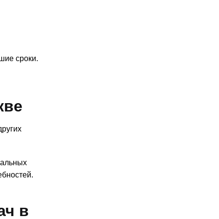
шие сроки.
кве
других
ральных
ебностей.
ач в