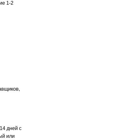
ие 1-2
авщиков,
14 дней с
ый или