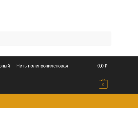
u
рный
Нить полипропиленовая
0,0
₽
0