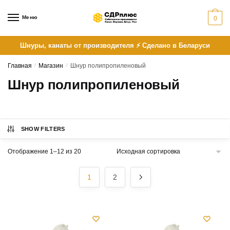
Skip
Skip
to
to
Меню
0
navigation
content
Шнуры, канаты от производителя ⚡ Сделано в Беларуси
Главная
/
Магазин
/
Шнур полипропиленовый
Шнур полипропиленовый
SHOW FILTERS
Отображение 1–12 из 20
1
2