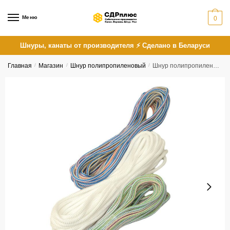
Skip
Skip
to
to
Меню
0
navigation
content
Шнуры, канаты от производителя ⚡ Сделано в Беларуси
Главная
/
Магазин
/
Шнур полипропиленовый
/
Шнур полипропиленовый вязаный 10 мм