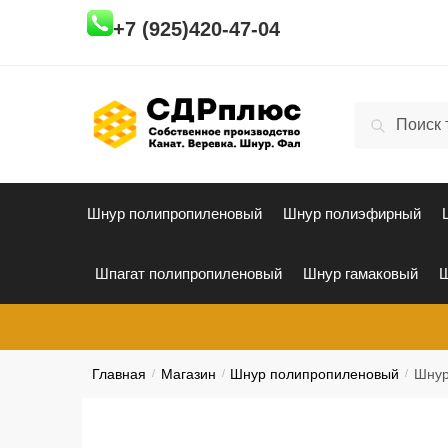
Skip
Skip
+7 (925)420-47-04
to
to
navigation
content
Искать:
Поиск
Шнур полипропиленовый
Шнур полиэфирный
Шпагат полипропиленовый
Шнур гамаковый
Ш
Главная
/
Магазин
/
Шнур полипропиленовый
/
Шнур