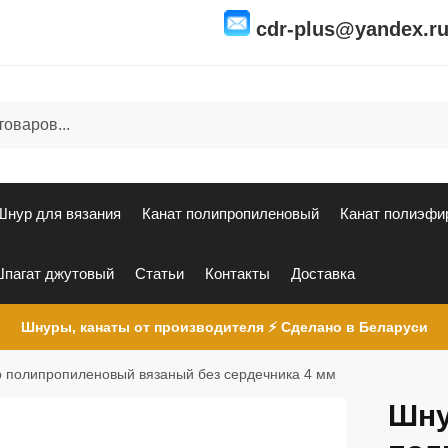
cdr-plus@yandex.r
Шнур для вязания
Канат полипропиленовый
Канат полиэфи
пагат джутовый
Статьи
Контакты
Доставка
Шнуры, канаты от производителя ⚡ Сделано в Беларуси
 полипропиленовый вязаный без сердечника 4 мм
Шн