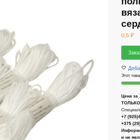
пол
вяз
сер
0,5
₽
Зака
Доба
Этот това
Цена за 
ТОЛЬКО
Специаль
+7 (925)
+375 (29
Информа
и не яв