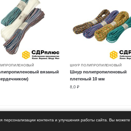
ЛИПРОПИЛЕНОВЫЙ
ШНУР ПОЛИПРОПИЛЕНОВЫЙ
олипропиленовый вязаный
Шнур полипропиленовый
 сердечником)
плетеный 10 мм
8,0
₽
одукция
Гарантия
я персонализации контента и улучшения работы сайта. Вы можете п
производителя
производителя