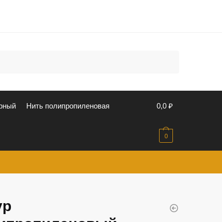
u
рный
Нить полипропиленовая
0,0
₽
0
ур