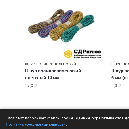
ШНУР ПОЛИПРОПИЛЕНОВЫЙ
ШНУР ПО
Шнур полипропиленовый
Шнур п
плетеный 14 мм
6 мм (с
17,0
₽
2,3
₽
Доставка по РФ
Пр
Этот сайт использует файлы cookie. Данные обрабатываются дл
Белоруское качество
от 
Политика конфиденциальности
.