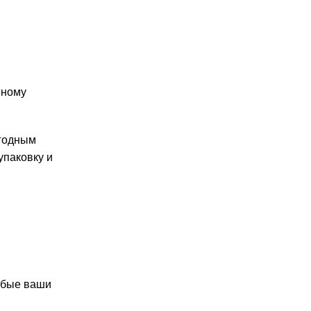
нному
огодным
упаковку и
юбые ваши