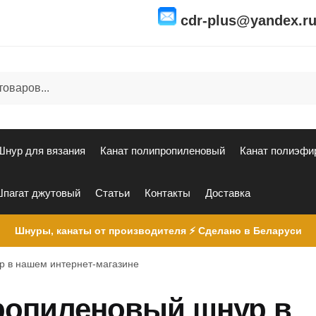
cdr-plus@yandex.r
Шнур для вязания
Канат полипропиленовый
Канат полиэфи
пагат джутовый
Статьи
Контакты
Доставка
Шнуры, канаты от производителя ⚡ Сделано в Беларуси
р в нашем интернет-магазине
ропиленовый шнур в