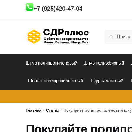
Skip
Skip
+7 (925)420-47-04
to
to
navigation
content
Искать:
Поиск
Шнур полипропиленовый
Шнур полиэфирный
Шпагат полипропиленовый
Шнур гамаковый
Ш
Главная
/
Статьи
/
Покупайте полипропиленовый шну
Покупайте полип