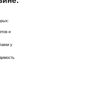
зине:
орых:
етов и
тавки у
одимость