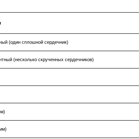
и
ый (один сплошной сердечник)
тный (несколько скрученных сердечников)
мм)
мм)