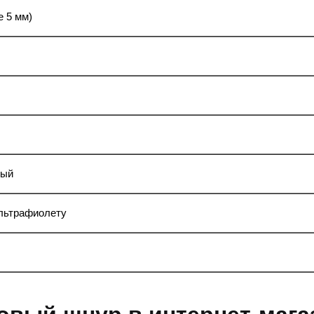
 5 мм)
ный
ультрафиолету