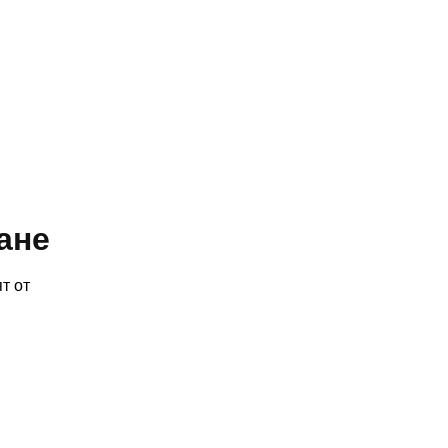
ане
т от