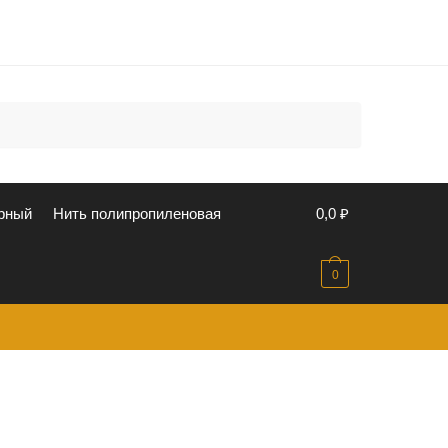
u
рный
Нить полипропиленовая
0,0
₽
0