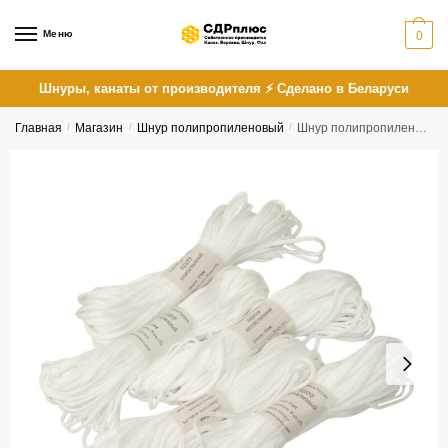
Skip
Skip
to
to
Меню
0
navigation
content
Шнуры, канаты от производителя ⚡ Сделано в Беларуси
Главная
/
Магазин
/
Шнур полипропиленовый
/
Шнур полипропиленовый вязаный без сердечника 6 мм