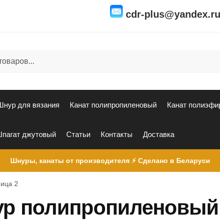
cdr-plus@yandex.r
Шнур для вязания
Канат полипропиленовый
Канат полиэфи
пагат джутовый
Статьи
Контакты
Доставка
Шнуры, канаты от производителя ⚡ Сделано в Беларуси
ица 2
р полипропиленовый