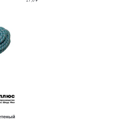
17,0
₽
етеный