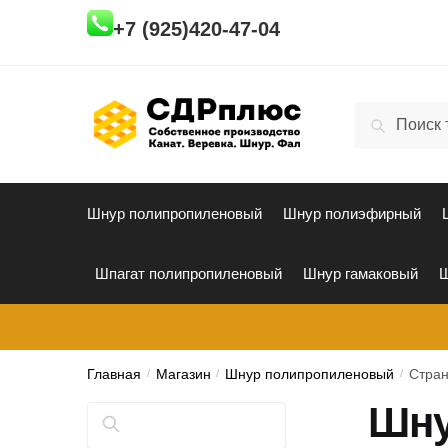
Skip
Skip
+7 (925)420-47-04
to
to
navigation
content
Искать:
Поиск
Шнур полипропиленовый
Шнур полиэфирный
Шпагат полипропиленовый
Шнур гамаковый
Ш
Главная
/
Магазин
/
Шнур полипропиленовый
/
Стран
Шну
Поиск