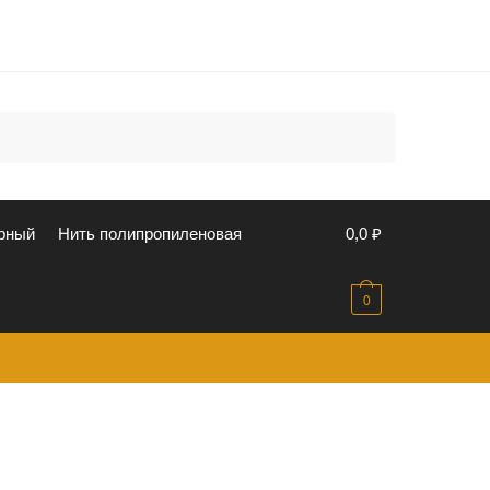
u
рный
Нить полипропиленовая
0,0
₽
0