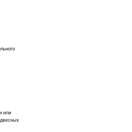
ельного
и или
одвесных