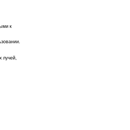
ыми к
ьзовании.
 лучей,