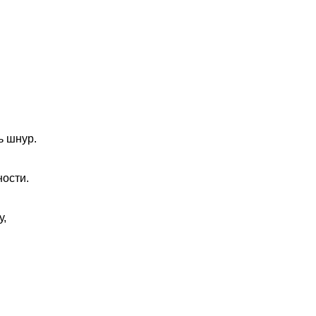
ь шнур.
ности.
у,