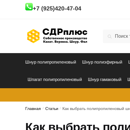
Skip
Skip
+7 (925)420-47-04
to
to
navigation
content
Искать:
Поиск
Шнур полипропиленовый
Шнур полиэфирный
Шпагат полипропиленовый
Шнур гамаковый
Ш
Главная
/
Статьи
/
Как выбрать полипропиленовый ш
Как выбрать пол