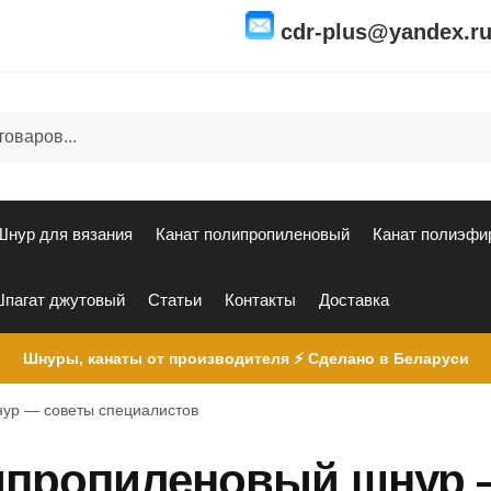
cdr-plus@yandex.r
Шнур для вязания
Канат полипропиленовый
Канат полиэфи
пагат джутовый
Статьи
Контакты
Доставка
Шнуры, канаты от производителя ⚡ Сделано в Беларуси
нур — советы специалистов
ипропиленовый шнур