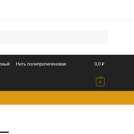
u
рный
Нить полипропиленовая
0,0
₽
0
 —