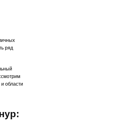
личных
ть ряд
льный
ссмотрим
 и области
нур: