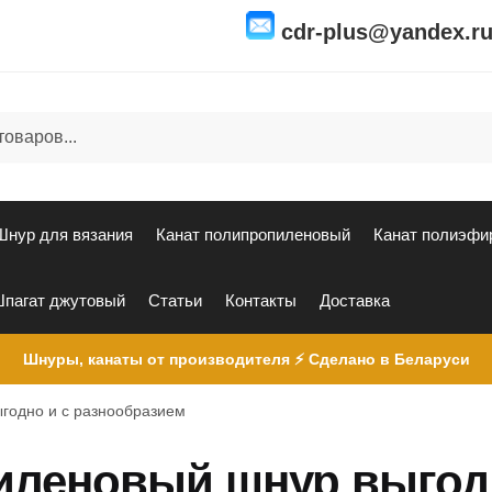
cdr-plus@yandex.r
Шнур для вязания
Канат полипропиленовый
Канат полиэфи
пагат джутовый
Статьи
Контакты
Доставка
Шнуры, канаты от производителя ⚡ Сделано в Беларуси
годно и с разнообразием
иленовый шнур выгод