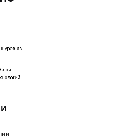
шнуров из
 Наши
хнологий.
 и
ти и