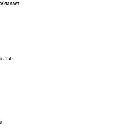
 обладает
ть 150
и.