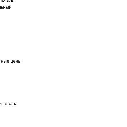
ния или
альный
етные цены
и товара