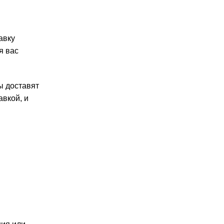
авку
я вас
ы доставят
авкой, и