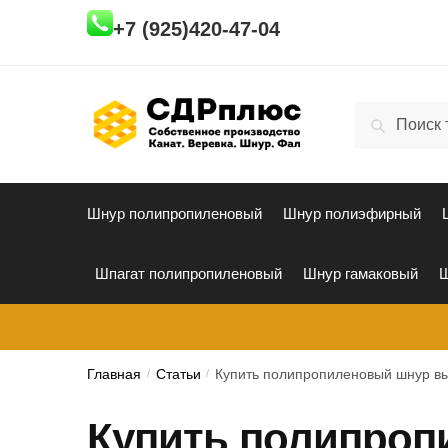
Skip
Skip
+7 (925)420-47-04
to
to
navigation
content
Искать:
Поиск
Шнур полипропиленовый
Шнур полиэфирный
Шпагат полипропиленовый
Шнур гамаковый
Ш
Главная
/
Статьи
/
Купить полипропиленовый шнур вы
Купить полипроп