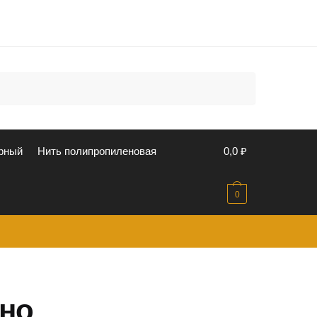
u
рный
Нить полипропиленовая
0,0
₽
0
но