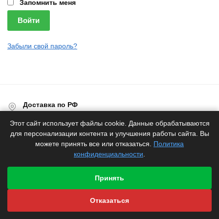
Запомнить меня
Войти
Забыли свой пароль?
Доставка по РФ
Белоруское качество
Этот сайт использует файлы cookie. Данные обрабатываются
Продукция
для персонализации контента и улучшения работы сайта. Вы
от производителя
можете принять все или отказаться.
Политика
конфиденциальности
.
Гарантия
производителя
Принять
Быстрая отправка
со склада
Отказаться