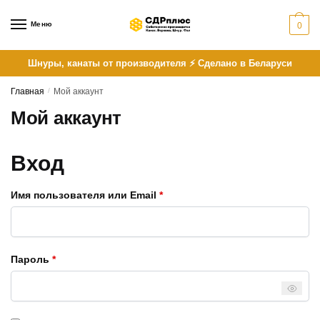
Skip
Skip
to
to
Меню
0
navigation
content
Шнуры, канаты от производителя ⚡ Сделано в Беларуси
Главная
/
Мой аккаунт
Мой аккаунт
Вход
Обязательно
Имя пользователя или Email
*
Обязательно
Пароль
*