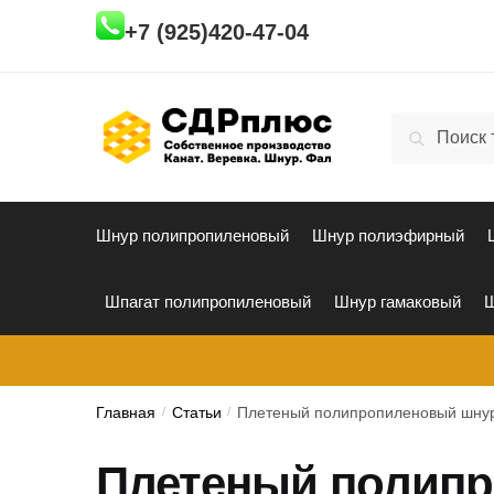
Skip
Skip
+7 (925)420-47-04
to
to
navigation
content
Искать:
Поиск
Шнур полипропиленовый
Шнур полиэфирный
Шпагат полипропиленовый
Шнур гамаковый
Ш
Главная
/
Статьи
/
Плетеный полипропиленовый шнур
Плетеный полип