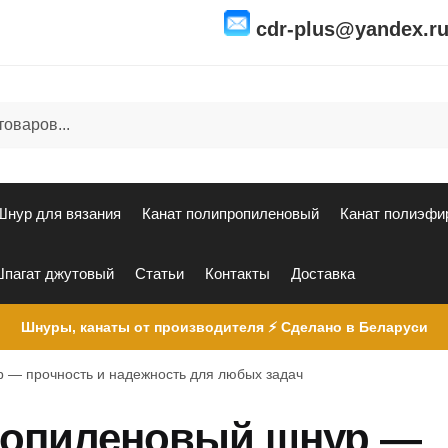
cdr-plus@yandex.r
Шнур для вязания
Канат полипропиленовый
Канат полиэфи
пагат джутовый
Статьи
Контакты
Доставка
Шнуры, канаты от производителя ⚡ Сделано в Беларуси
 — прочность и надежность для любых задач
ропиленовый шнур —