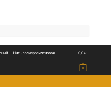
u
рный
Нить полипропиленовая
0,0
₽
0