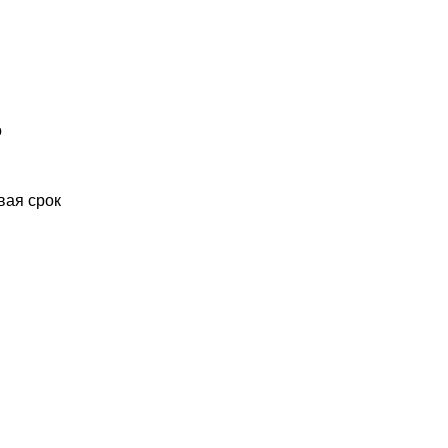
о
вая срок