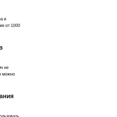
а и
ие от 1000
в
н не
го можно
ания
ользовать