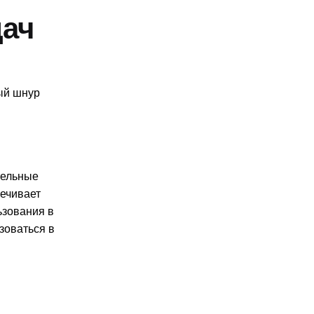
дач
ый шнур
тельные
печивает
ьзования в
зоваться в