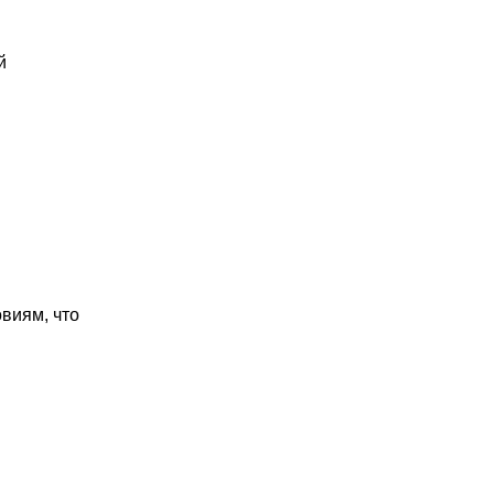
й
виям, что