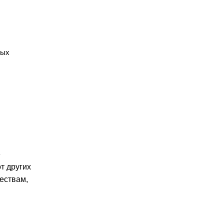
ных
е
т других
ествам,