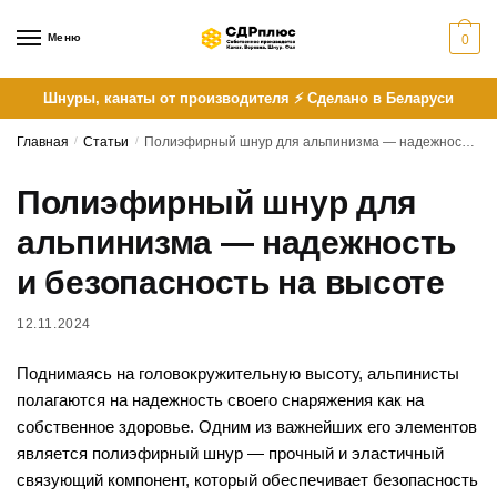
Skip
Skip
to
to
Меню
0
navigation
content
Шнуры, канаты от производителя ⚡ Сделано в Беларуси
Главная
/
Статьи
/
Полиэфирный шнур для альпинизма — надежность и безопасность на высоте
Полиэфирный шнур для
альпинизма — надежность
и безопасность на высоте
12.11.2024
Поднимаясь на головокружительную высоту, альпинисты
полагаются на надежность своего снаряжения как на
собственное здоровье. Одним из важнейших его элементов
является полиэфирный шнур — прочный и эластичный
связующий компонент, который обеспечивает безопасность