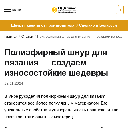
Skip
Skip
to
to
Меню
0
navigation
content
Шнуры, канаты от производителя ⚡ Сделано в Беларуси
Главная
/
Статьи
/
Полиэфирный шнур для вязания — создаем износостойкие шедевры
Полиэфирный шнур для
вязания — создаем
износостойкие шедевры
12.11.2024
В мире рукоделия полиэфирный шнур для вязания
становится все более популярным материалом. Его
уникальные свойства и универсальность привлекают как
новичков, так и опытных мастериц.