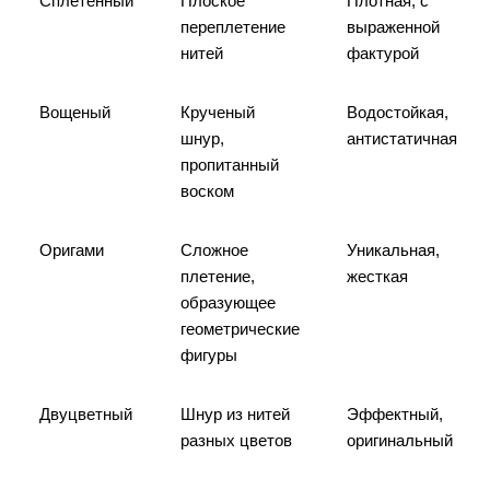
Сплетенный
Плоское
Плотная, с
переплетение
выраженной
нитей
фактурой
Вощеный
Крученый
Водостойкая,
шнур,
антистатичная
пропитанный
воском
Оригами
Сложное
Уникальная,
плетение,
жесткая
образующее
геометрические
фигуры
Двуцветный
Шнур из нитей
Эффектный,
разных цветов
оригинальный