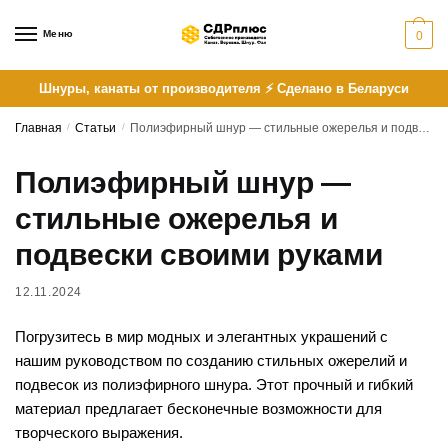
Skip
Skip
to
to
Меню
0
navigation
content
Шнуры, канаты от производителя ⚡ Сделано в Беларуси
Главная
/
Статьи
/
Полиэфирный шнур — стильные ожерелья и подвески своими руками
Полиэфирный шнур —
стильные ожерелья и
подвески своими руками
12.11.2024
Погрузитесь в мир модных и элегантных украшений с
нашим руководством по созданию стильных ожерелий и
подвесок из полиэфирного шнура. Этот прочный и гибкий
материал предлагает бесконечные возможности для
творческого выражения.