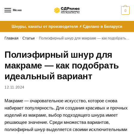
Skip
Skip
to
to
Меню
0
navigation
content
Шнуры, канаты от производителя ⚡ Сделано в Беларуси
Главная
/
Статьи
/
Полиэфирный шнур для макраме — как подобрать идеальный вариант
Полиэфирный шнур для
макраме — как подобрать
идеальный вариант
12.11.2024
Макраме — очаровательное искусство, которое снова
набирает популярность. Для создания красивых и прочных
изделий из макраме, выбор подходящего шнура имеет
решающее значение. Среди множества вариантов,
полиэфирный шнур выделяется своими исключительными