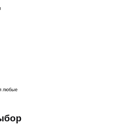
и
и
яя любые
ыбор