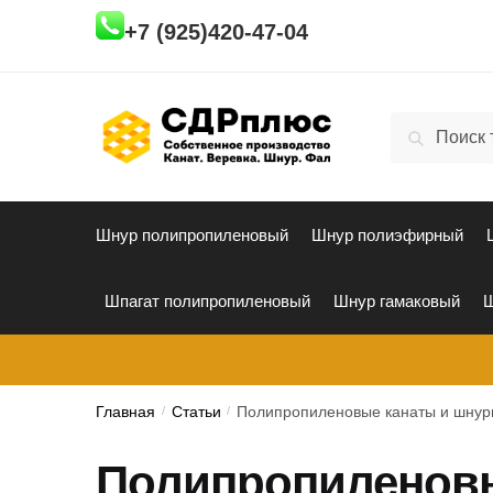
Skip
Skip
+7 (925)420-47-04
to
to
navigation
content
Искать:
Поиск
Шнур полипропиленовый
Шнур полиэфирный
Шпагат полипропиленовый
Шнур гамаковый
Ш
Главная
/
Статьи
/
Полипропиленовые канаты и шнур
Полипропиленов