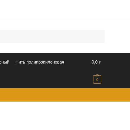
u
рный
Нить полипропиленовая
0,0
₽
0