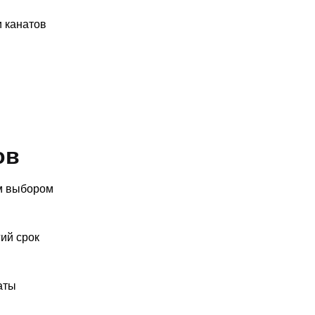
и канатов
ов
м выбором
ий срок
аты