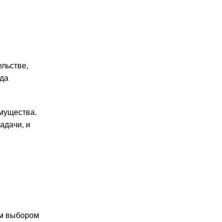
льстве,
гда
мущества.
адачи, и
ым выбором