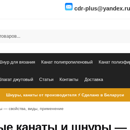
cdr-plus@yandex.r
Шнур для вязания
Канат полипропиленовый
Канат полиэфи
пагат джутовый
Статьи
Контакты
Доставка
Шнуры, канаты от производителя ⚡ Сделано в Беларуси
ы — свойства, виды, применение
ые канаты и шнуры —