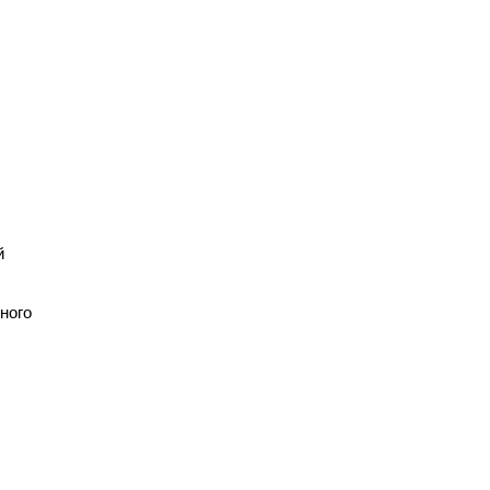
й
ного