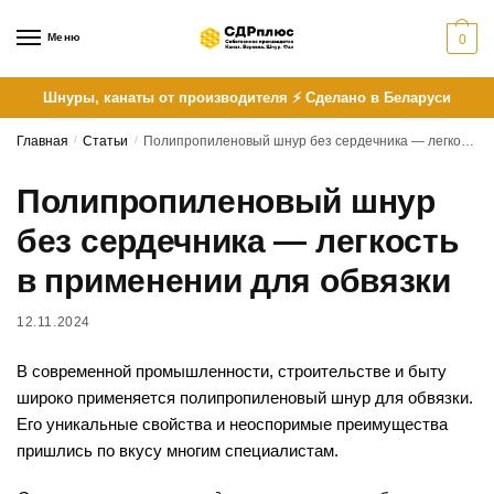
Skip
Skip
to
to
Меню
0
navigation
content
Шнуры, канаты от производителя ⚡ Сделано в Беларуси
Главная
/
Статьи
/
Полипропиленовый шнур без сердечника — легкость в применении для обвязки
Полипропиленовый шнур
без сердечника — легкость
в применении для обвязки
12.11.2024
В современной промышленности, строительстве и быту
широко применяется полипропиленовый шнур для обвязки.
Его уникальные свойства и неоспоримые преимущества
пришлись по вкусу многим специалистам.