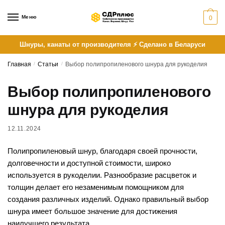
Skip
Skip
to
to
Меню
0
navigation
content
Шнуры, канаты от производителя ⚡ Сделано в Беларуси
Главная
/
Статьи
/
Выбор полипропиленового шнура для рукоделия
Выбор полипропиленового
шнура для рукоделия
12.11.2024
Полипропиленовый шнур, благодаря своей прочности,
долговечности и доступной стоимости, широко
используется в рукоделии. Разнообразие расцветок и
толщин делает его незаменимым помощником для
создания различных изделий. Однако правильный выбор
шнура имеет большое значение для достижения
наилучшего результата.