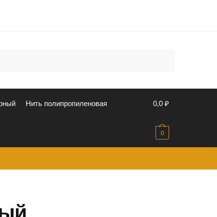
u
рный
Нить полипропиленовая
0,0
₽
0
мый