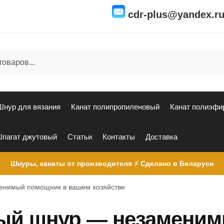
cdr-plus@yandex.r
Шнур для вязания
Канат полипропиленовый
Канат полиэфи
пагат джутовый
Статьи
Контакты
Доставка
Шнуры, канаты от производителя ⚡ Сделано в Беларуси
енимый помощник в вашем хозяйстве
ый шнур — незамени