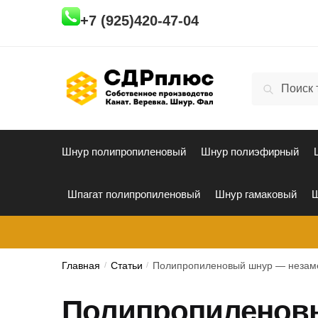
Skip
Skip
+7 (925)420-47-04
to
to
navigation
content
Искать:
Поиск
Шнур полипропиленовый
Шнур полиэфирный
Шпагат полипропиленовый
Шнур гамаковый
Ш
Главная
/
Статьи
/
Полипропиленовый шнур — незам
Полипропиленов