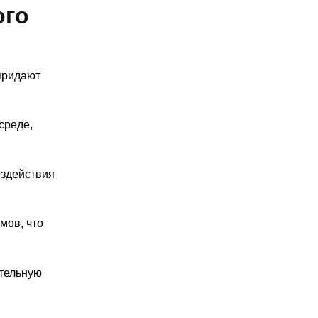
ого
придают
среде,
здействия
мов, что
тельную