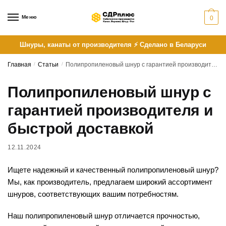
Skip
Skip
to
to
Меню
0
navigation
content
Шнуры, канаты от производителя ⚡ Сделано в Беларуси
Главная
/
Статьи
/
Полипропиленовый шнур с гарантией производителя и быстрой доставкой
Полипропиленовый шнур с
гарантией производителя и
быстрой доставкой
12.11.2024
Ищете надежный и качественный полипропиленовый шнур?
Мы, как производитель, предлагаем широкий ассортимент
шнуров, соответствующих вашим потребностям.
Наш полипропиленовый шнур отличается прочностью,