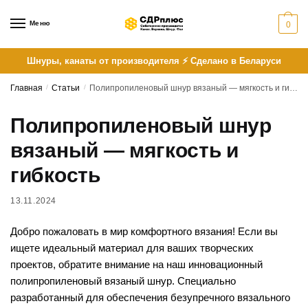
Skip
Skip
to
to
Меню
0
navigation
content
Шнуры, канаты от производителя ⚡ Сделано в Беларуси
Главная
/
Статьи
/
Полипропиленовый шнур вязаный — мягкость и гибкость
Полипропиленовый шнур
вязаный — мягкость и
гибкость
13.11.2024
Добро пожаловать в мир комфортного вязания! Если вы
ищете идеальный материал для ваших творческих
проектов, обратите внимание на наш инновационный
полипропиленовый вязаный шнур. Специально
разработанный для обеспечения безупречного вязального