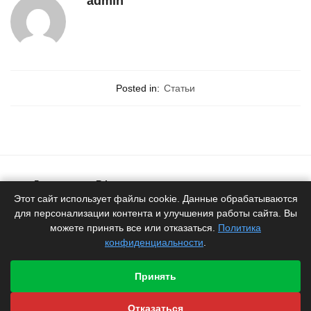
admin
Posted in:
Статьи
Доставка по РФ
Белоруское качество
Этот сайт использует файлы cookie. Данные обрабатываются
для персонализации контента и улучшения работы сайта. Вы
Продукция
можете принять все или отказаться.
Политика
от производителя
конфиденциальности
.
Гарантия
производителя
Принять
Быстрая отправка
Отказаться
со склада