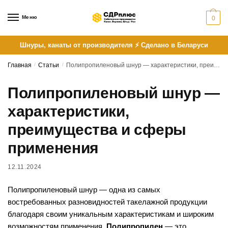
Skip
Skip
to
to
Меню
0
navigation
content
Шнуры, канаты от производителя ⚡ Сделано в Беларуси
Главная
/
Статьи
/
Полипропиленовый шнур — характеристики, преимущества и сферы применения
Полипропиленовый шнур —
характеристики,
преимущества и сферы
применения
12.11.2024
Полипропиленовый шнур — одна из самых
востребованных разновидностей такелажной продукции
благодаря своим уникальным характеристикам и широким
возможностям применения.
Полипропилен
— это