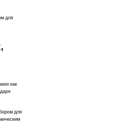
ом для
,
.
аких как
одаря
ыбором для
имическим