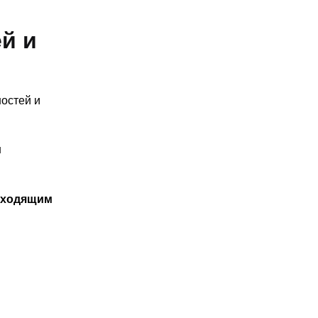
й и
остей и
н
дходящим