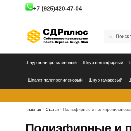
Skip
Skip
+7 (925)420-47-04
to
to
navigation
content
Искать:
Поиск
Шнур полипропиленовый
Шнур полиэфирный
Шпагат полипропиленовый
Шнур гамаковый
Ш
Главная
/
Статьи
/
Полиэфирные и полипропиленовые
Полиэфирные и 