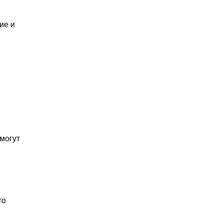
ие и
могут
то