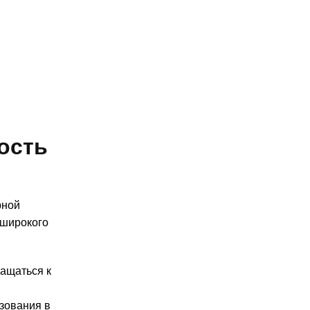
ость
рной
 широкого
ащаться к
зования в