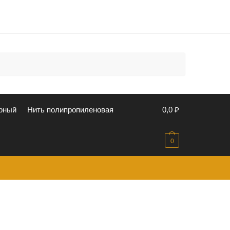
u
рный
Нить полипропиленовая
0,0
₽
0