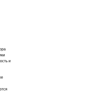
ора
ики
ость и
же
ются