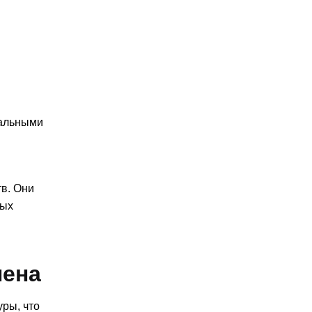
еальными
в. Они
ных
лена
уры, что