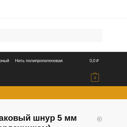
u
рный
Нить полипропиленовая
0,0
₽
0
аковый шнур 5 мм