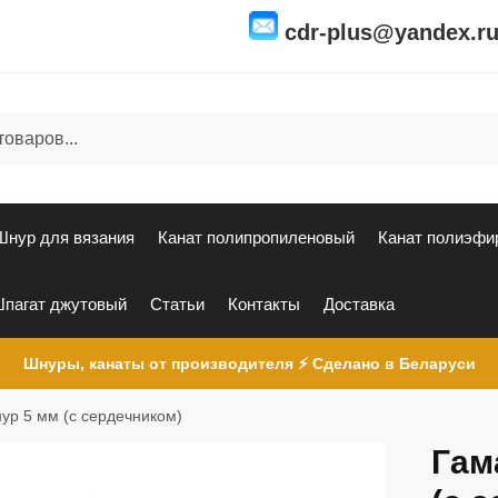
cdr-plus@yandex.r
Шнур для вязания
Канат полипропиленовый
Канат полиэфи
пагат джутовый
Статьи
Контакты
Доставка
Шнуры, канаты от производителя ⚡ Сделано в Беларуси
ур 5 мм (с сердечником)
Гам