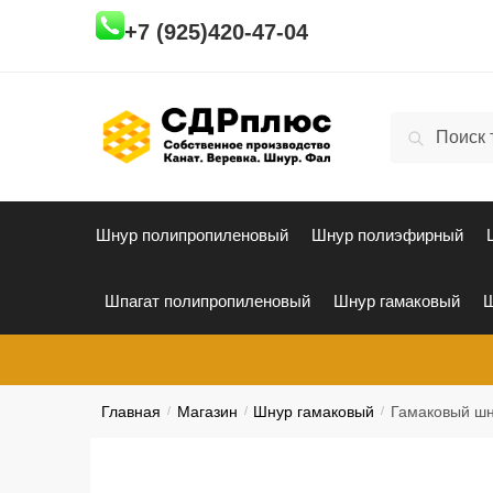
Skip
Skip
+7 (925)420-47-04
to
to
navigation
content
Искать:
Поиск
Шнур полипропиленовый
Шнур полиэфирный
Шпагат полипропиленовый
Шнур гамаковый
Ш
Главная
/
Магазин
/
Шнур гамаковый
/
Гамаковый шн