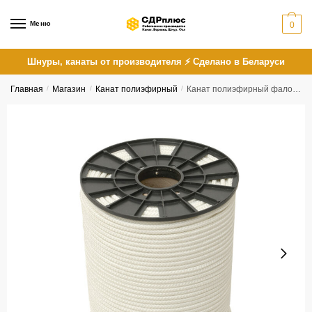
Skip
Skip
to
to
Меню
0
navigation
content
Шнуры, канаты от производителя ⚡ Сделано в Беларуси
Главная
/
Магазин
/
Канат полиэфирный
/
Канат полиэфирный фаловый плетеный 8 мм