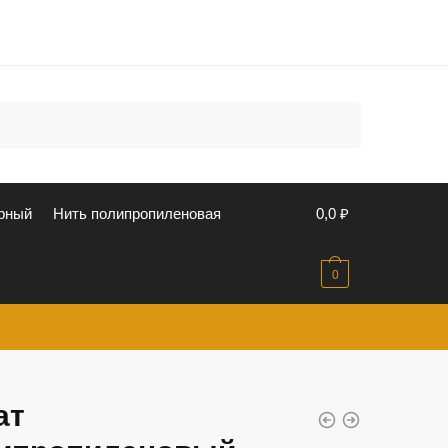
u
рный
Нить полипропиленовая
0,0
₽
0
ат