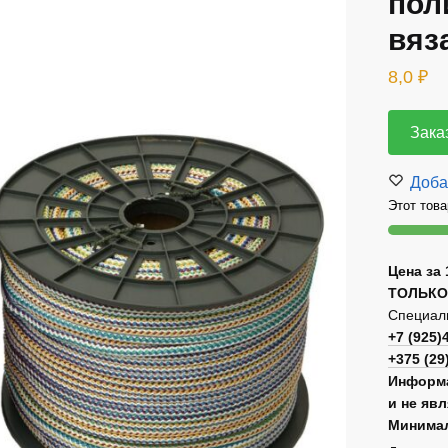
пол
вяз
8,0
₽
Зака
Доба
Этот това
Цена за 
ТОЛЬКО
Специаль
+7 (925)
+375 (29
Информа
и не яв
Минимал