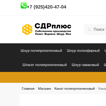
Skip
Skip
+7 (925)420-47-04
to
to
navigation
content
Искать:
Поиск
Шнур полипропиленовый
Шнур полиэфирный
Шпагат полипропиленовый
Шнур гамаковый
Ш
Главная
/
Магазин
/
Канат полипропиленовый
/
Кана