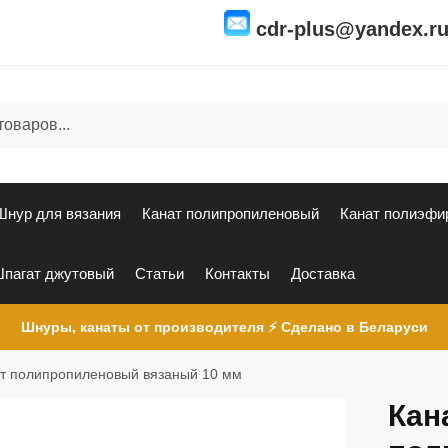
cdr-plus@yandex.r
Шнур для вязания
Канат полипропиленовый
Канат полиэфи
пагат джутовый
Статьи
Контакты
Доставка
Шнуры, канаты от производителя ⚡ Сделано в Беларуси
т полипропиленовый вязаный 10 мм
Кан