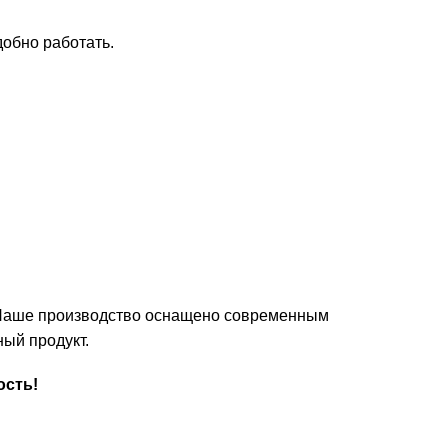
добно работать.
. Наше производство оснащено современным
ный продукт.
ость!