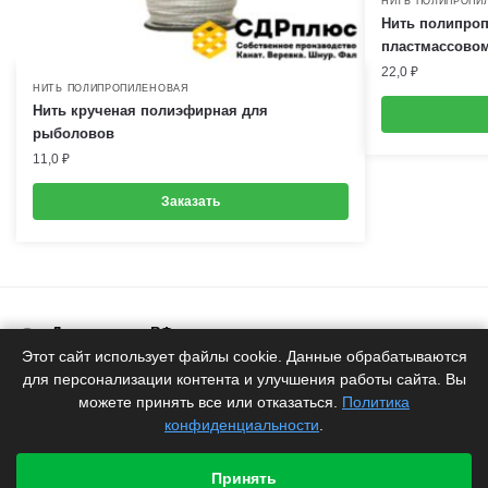
НИТЬ ПОЛИПРОПИ
Нить полипроп
пластмассовом
22,0
₽
НИТЬ ПОЛИПРОПИЛЕНОВАЯ
Нить крученая полиэфирная для
рыболовов
11,0
₽
Заказать
Доставка по РФ
Белоруское качество
Этот сайт использует файлы cookie. Данные обрабатываются
для персонализации контента и улучшения работы сайта. Вы
Продукция
можете принять все или отказаться.
Политика
от производителя
конфиденциальности
.
Гарантия
производителя
Принять