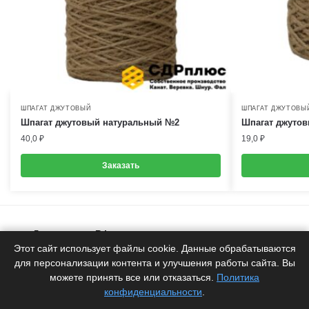
ШПАГАТ ДЖУТОВЫЙ
ШПАГАТ ДЖУТОВЫ
Шпагат джутовый натуральный №2
Шпагат джуто
40,0
₽
19,0
₽
Заказать
Доставка по РФ
Белоруское качество
Этот сайт использует файлы cookie. Данные обрабатываются
для персонализации контента и улучшения работы сайта. Вы
Продукция
можете принять все или отказаться.
Политика
от производителя
конфиденциальности
.
Гарантия