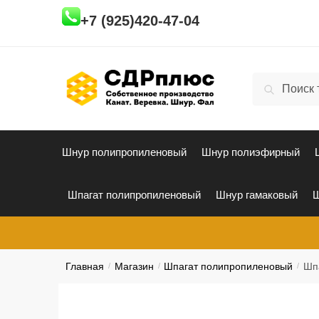
Skip
Skip
+7 (925)420-47-04
to
to
navigation
content
Искать:
Поиск
Шнур полипропиленовый
Шнур полиэфирный
Шпагат полипропиленовый
Шнур гамаковый
Ш
Главная
/
Магазин
/
Шпагат полипропиленовый
/
Шп