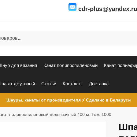
cdr-plus@yandex.r
Шнур для вязания
Канат полипропиленовый
Канат полиэфи
пагат джутовый
Статьи
Контакты
Доставка
Шнуры, канаты от производителя ⚡ Сделано в Беларуси
агат полипропиленовый подвязочный 400 м. Текс 1000
Шпа