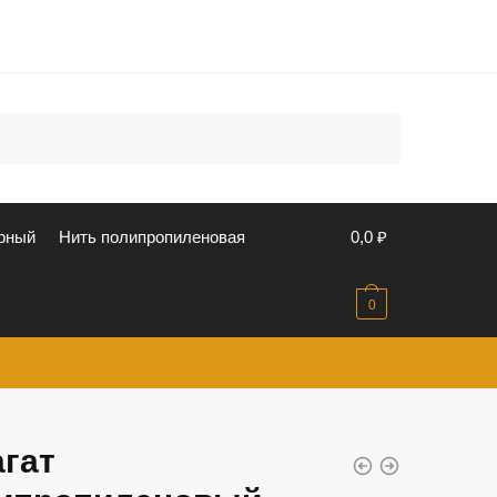
u
рный
Нить полипропиленовая
0,0
₽
0
гат