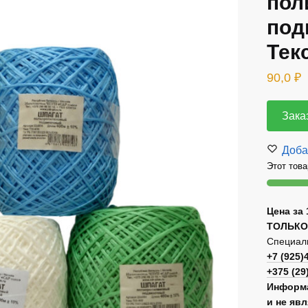
пол
под
Тек
90,0
₽
Зака
Доба
Этот това
Цена за 
ТОЛЬКО
Специаль
+7 (925)
+375 (29
Информа
и не яв