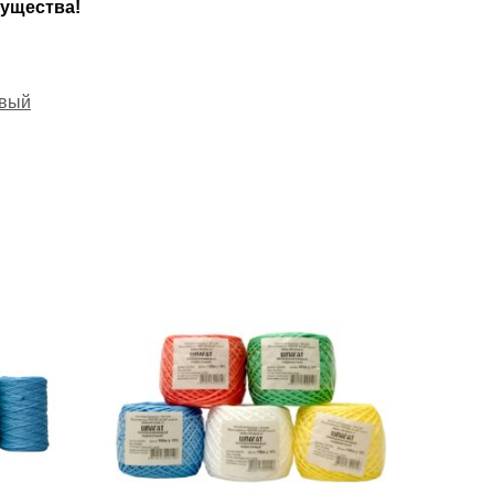
мущества!
овый