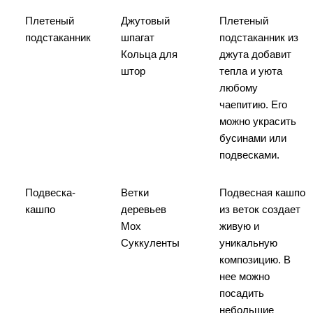
Плетеный
Джутовый
Плетеный
подстаканник
шпагат
подстаканник из
Кольца для
джута добавит
штор
тепла и уюта
любому
чаепитию. Его
можно украсить
бусинами или
подвесками.
Подвеска-
Ветки
Подвесная кашпо
кашпо
деревьев
из веток создает
Мох
живую и
Суккуленты
уникальную
композицию. В
нее можно
посадить
небольшие