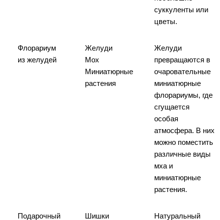
суккуленты или
цветы.
Флорариум
Желуди
Желуди
из желудей
Мох
превращаются в
Миниатюрные
очаровательные
растения
миниатюрные
флорариумы, где
сгущается
особая
атмосфера. В них
можно поместить
различные виды
мха и
миниатюрные
растения.
Подарочный
Шишки
Натуральный