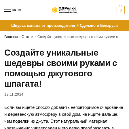
Skip
Skip
to
to
Меню
0
navigation
content
Шнуры, канаты от производителя ⚡ Сделано в Беларуси
Главная
/
Статьи
/
Создайте уникальные шедевры своими руками с помощью джутового шпагата!
Создайте уникальные
шедевры своими руками с
помощью джутового
шпагата!
12.11.2024
Если вы ищете способ добавить неповторимое очарование
и деревенскую атмосферу в свой дом, не ищите дальше,
чем поделки из джута. Этот натуральный материал
чрезвычайно универсален и его легко преобразовать в