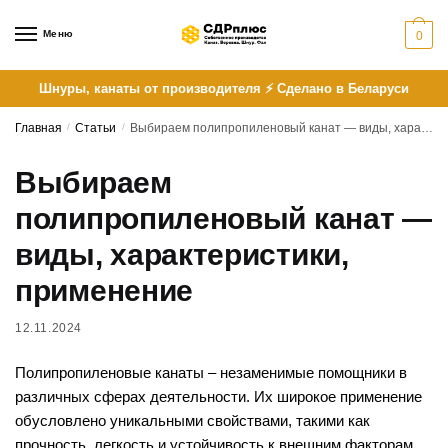
Skip
Skip
to
to
Меню
0
navigation
content
Шнуры, канаты от производителя ⚡ Сделано в Беларуси
Главная
/
Статьи
/
Выбираем полипропиленовый канат — виды, характеристики, применение
Выбираем
полипропиленовый канат —
виды, характеристики,
применение
12.11.2024
Полипропиленовые канаты – незаменимые помощники в
различных сферах деятельности. Их широкое применение
обусловлено уникальными свойствами, такими как
прочность, легкость и устойчивость к внешним факторам.