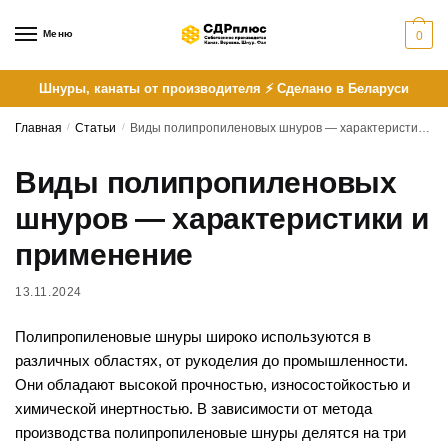
Skip
Skip
to
to
Меню
0
navigation
content
Шнуры, канаты от производителя ⚡ Сделано в Беларуси
Главная
/
Статьи
/
Виды полипропиленовых шнуров — характеристики и применение
Виды полипропиленовых
шнуров — характеристики и
применение
13.11.2024
Полипропиленовые шнуры широко используются в
различных областях, от рукоделия до промышленности.
Они обладают высокой прочностью, износостойкостью и
химической инертностью. В зависимости от метода
производства полипропиленовые шнуры делятся на три